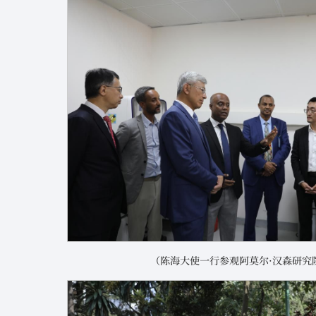
（陈海大使一行参观阿莫尔·汉森研究