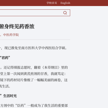
学校首页
English
俯身终见药香浓
部、中医药学院
一，现已推免至南方医科大学中西医结合学硕。
“君药”
”。还记得填报志愿时，翻着《本草纲目》里的
课堂上第一次闻到黄芪煎剂的甘香，我就笃定：
微镜下的药材切片像极了一幅幅美丽的画卷，这
真生活。
”生活时光
药方剂中的“臣药”一般成为了我生活的重要部