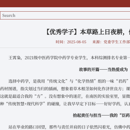
【优秀学子】本草路上日夜耕，
时间：2025-08-05
来源：党委学生工作
王霄枭，2021级中医药学院中药学专业学生，本科综测排名专业第
故事的开篇——当热爱成为
选择中药学，是我用“传统文化”与“化学热情”组的一味“君药
药材图谱，指尖划过当归的插画，想象着草木根茎如何化作济世良方；
这就是最适合我的“方”。没有想象中的迷茫，在南医的实验室里，显
种“传统智慧+现代科学”的碰撞，让我早早定下目标——好好学药，认
拾起责任与担当——我的“臣药
站在毕业的路口回望，那些与责任并肩的日子依然闪着光，仿佛中