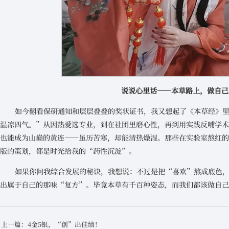
说说心里话——本草路上，做自己
如今翻看保研通知和层层叠叠的奖状证书，我又想起了《本草经》
温凉四气。”从因热爱选专业，到在社团里磨心性，再到用实践反哺学
也能成为山巅的黄连——虽历苦寒，却能清热燥湿。那些在实验室熬红
版的策划，都是时光给我的“药性沉淀”。
如果你问我综合发展的秘诀，我想说：不过是把“喜欢”熬成底色
出属于自己的那味“复方”。毕竟本草有千百种姿态，而我们都该做自
上一篇：4金5银，“创”出佳绩！