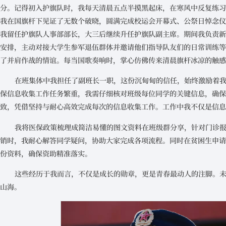
分。记得初入护旗队时，我每天清晨五点半摸黑起床，在寒风中反复练
我在国旗杆下见证了无数个破晓，圆满完成校运会开幕式、公祭日悼念
我留任护旗队人事部部长，大三后继续升任护旗队副主席。期间我负责
安排，主动对接大学生参军退伍群体并邀请他们指导队友们的日常训练
了并肩作战的情谊。每当国歌奏响时，掌心仿佛传来清晨旗杆冰凉的触
在班集体中我担任了副班长一职，这份沉甸甸的信任，始终激励着
保信息收集工作任务繁重，我需仔细核对班级每位同学的关键信息，确
致，凭借坚持与耐心高效完成每次的信息收集工作。工作中我不仅是信息
我将医保政策梳理成简洁易懂的图文资料在班级群分享，针对门诊
销时，我耐心解答同学疑问，协助大家完成各项流程。同时在贫困生申
份资料，确保资助精准落实。
这些经历于我而言，不仅是成长的勋章，更是青春最动人的注脚。
山海。