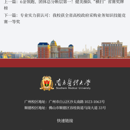
上一篇：6金领跑、团体总分断层第一！健美操队“横扫”省赛奖牌
榜
下一篇：专业实力获认可：我校获全省高校政府采购业务知识技能竞
赛一等奖
广州校区地址：广州市白云区沙太南路 1023-1063号
顺德校区地址：佛山市顺德区容桂街道马岗大道 33号
快速链接