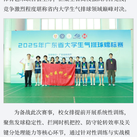
竞争激烈程度堪称省内大学生气排球领域巅峰对决。
为备战此次赛事，校女排提前开展系统性训练，
聚焦发球稳定性、拦网时机把控、防守轮转效率及关
键分处理能力等核心环节，通过针对性训练与实战模