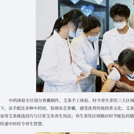
中药体验专区划分香囊制作、艾条手工体验、时令养生茶饮三大区
下，亲手配比多种中药材，装填布艺香囊，感受优秀传统药香文化；艾
家用艾条挑选技巧与日常艾灸养生用法；养生茶饮区则顺应时节配伍药
传递中医时令养生智慧。