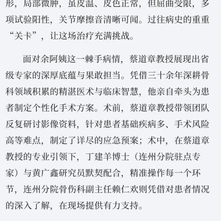
形，局部微肿，虽皮温、皮色正常，但屈曲受限，多
项试验阳性，关节摩擦音清晰可闻。过往病史的重重
“关卡”，让这场治疗充满挑战。
面对余阿姨这一棘手病情，蔡道章教授展现出省
级专家的深厚底蕴与果敢担当。凭借三十余年深耕骨
科领域积累的精湛医术与临床智慧，他亲自牵头为患
者制定个性化手术方案。术前，蔡道章教授带领团队
反复研讨影像资料，针对患者基础疾病多、手术风险
高等难点，制定了详尽的应急预案；术中，在蔡道章
教授的专业引领下，丁建羊博士（连州分院驻点专
家）与黄广鑫研究员默契配合，精准操作每一个环
节，连州分院骨伤科副主任赖仁欢则凭借对患者情况
的深入了解，在现场提供有力支持。