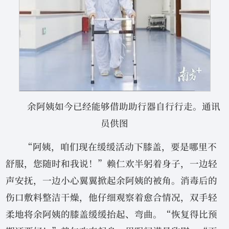
余阿姨如今已经能够借助助行器自行行走。通讯
员供图
“阿姨，咱们现在缓缓活动下膝盖，要是哪里不
舒服，您随时和我说！”赖仁欢半躬着身子，一边轻
声安抚，一边小心翼翼掀起余阿姨的被角。消毒后的
伤口敷料整洁干燥，他仔细观察着愈合情况，双手轻
柔地将余阿姨的膝盖缓缓抬起、弯曲。“恢复得比预