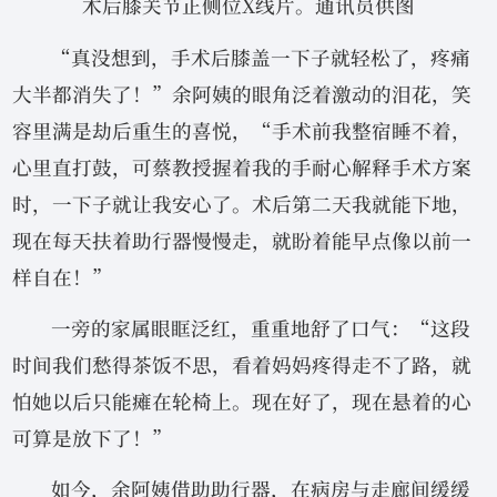
术后膝关节正侧位X线片。通讯员供图
“真没想到，手术后膝盖一下子就轻松了，疼痛
大半都消失了！”余阿姨的眼角泛着激动的泪花，笑
容里满是劫后重生的喜悦，“手术前我整宿睡不着，
心里直打鼓，可蔡教授握着我的手耐心解释手术方案
时，一下子就让我安心了。术后第二天我就能下地，
现在每天扶着助行器慢慢走，就盼着能早点像以前一
样自在！”
一旁的家属眼眶泛红，重重地舒了口气：“这段
时间我们愁得茶饭不思，看着妈妈疼得走不了路，就
怕她以后只能瘫在轮椅上。现在好了，现在悬着的心
可算是放下了！”
如今，余阿姨借助助行器，在病房与走廊间缓缓