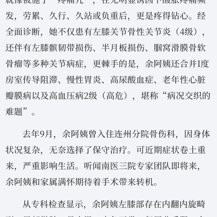
发，劳累、久行、久站或负重后，更是疼得钻心。经
全面诊断，她不仅患有左膝关节骨性关节炎（4级），
还伴有左膝髌韧带损伤、半月板损伤、腘窝滑膜骨软
骨瘤等多种关节病症，更棘手的是，余阿姨还合并I度
房室传导阻滞、慢性胃炎、高尿酸血症、老年性心脏
瓣膜病以及高血压病2级（高危），堪称“病况交织的
难题”。
去年9月，余阿姨曾入住连州分院骨伤科，因身体
状况复杂，无奈选择了保守治疗。可近期症状卷土重
来，严重影响生活。听闻南医三院专家团队即将来，
余阿姨和家属满怀期待着手术带来转机。
从专科检查显示，余阿姨左膝部存在内翻内旋畸