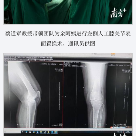
蔡道章教授带领团队为余阿姨进行左侧人工膝关节表
面置换术。通讯员供图