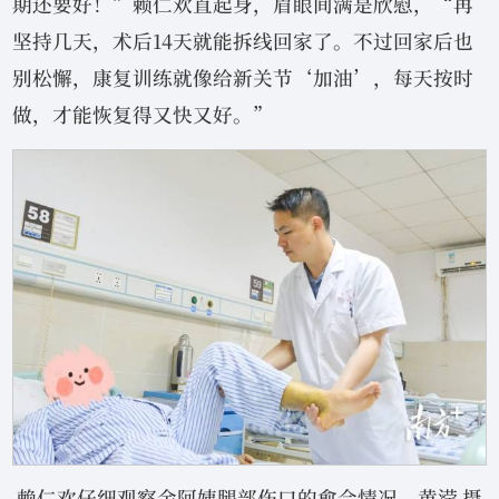
期还要好！”赖仁欢直起身，眉眼间满是欣慰，“再
坚持几天，术后14天就能拆线回家了。不过回家后也
别松懈，康复训练就像给新关节‘加油’，每天按时
做，才能恢复得又快又好。”
赖仁欢仔细观察余阿姨腿部伤口的愈合情况。黄滢 摄