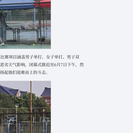
。比赛项目涵盖男子单打、女子单打、男子双
恶劣天气影响，闭幕式推迟至6月7日下午，然
激扬起他们迎难而上的斗志。