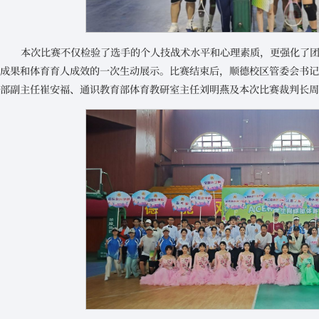
本次比赛不仅检验了选手的个人技战术水平和心理素质，更强化了
成果和体育育人成效的一次生动展示。比赛结束后，顺德校区管委会书
部副主任崔安福、通识教育部体育教研室主任刘明燕及本次比赛裁判长