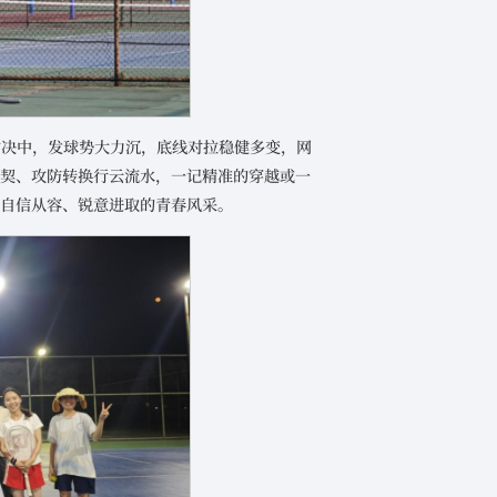
对决中，发球势大力沉，底线对拉稳健多变，网
默契、攻防转换行云流水，一记精准的穿越或一
出自信从容、锐意进取的青春风采。