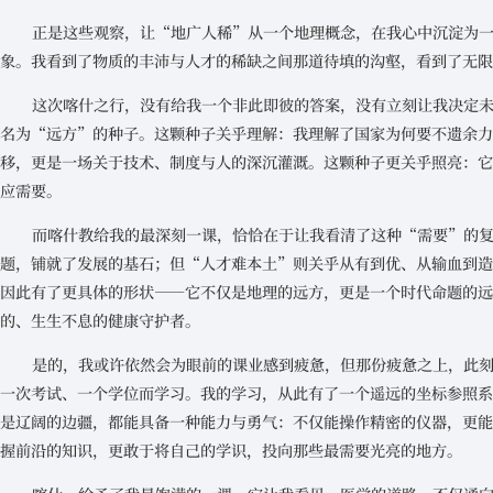
正是这些观察，让“地广人稀”从一个地理概念，在我心中沉淀为
象。我看到了物质的丰沛与人才的稀缺之间那道待填的沟壑，看到了无
这次喀什之行，没有给我一个非此即彼的答案，没有立刻让我决定
名为“远方”的种子。这颗种子关乎理解：我理解了国家为何要不遗余
移，更是一场关于技术、制度与人的深沉灌溉。这颗种子更关乎照亮：
应需要。
而喀什教给我的最深刻一课，恰恰在于让我看清了这种“需要”的
题，铺就了发展的基石；但“人才难本土”则关乎从有到优、从输血到造
因此有了更具体的形状——它不仅是地理的远方，更是一个时代命题的
的、生生不息的健康守护者。
是的，我或许依然会为眼前的课业感到疲惫，但那份疲惫之上，此
一次考试、一个学位而学习。我的学习，从此有了一个遥远的坐标参照
是辽阔的边疆，都能具备一种能力与勇气：不仅能操作精密的仪器，更
握前沿的知识，更敢于将自己的学识，投向那些最需要光亮的地方。