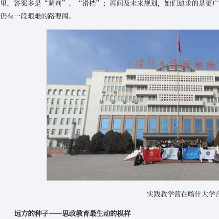
里，答案多是“调剂”、“滑档”；再问及未来规划，她们追求的是更
仍有一段艰难的路要闯。
实践教学营在喀什大学
远方的种子——思政教育最生动的模样