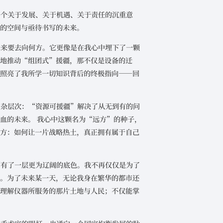
一个关于发展、关于机遇、关于责任的沉重意
限的空间与亟待书写的未来。
未来要去向何方。它更像是在我心中埋下了一颗
力地推动“组团式”援疆，那不仅是设备的迁
它照亮了我所学一切知识背后的终极指向——回
复杂层次：“资源可援疆”解决了从无到有的问
血的未来。 我心中这颗名为“远方”的种子，
远方：如何让一片战略热土，真正拥有属于自己
刻有了一层更为辽阔的底色。我不再仅仅是为了
系。为了未来某一天，无论我身在繁华的都市还
能理解仪器所服务的那片土地与人民；不仅能掌