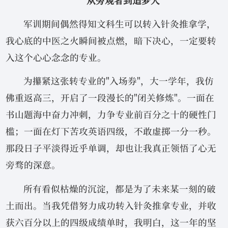
从旁观者到追梦人
军训期间偶然得知文科生可以转入针灸推拿学，
我心底的中医之火瞬间被点燃，暗下决心，一定要转
入这个心心念念的专业。
为攥紧这张转专业的"入场券"，大一学年，我仿
佛重返高三，开启了一段漫长的"闭关修炼"。一面在
书山题海中奋力冲刺，力争专业前百分之十的硬性门
槛；一面在灯下苦攻英语四级，不敢虚掷一分一秒。
那段日子平淡得近乎单调，却也让我真正领悟了心无
旁骛的深意。
所有看似枯燥的沉淀，都是为了未来某一刻的破
土而出。当我凭借努力成功转入针灸推拿专业，并收
获六百分以上的四级成绩单时，我明白，这一年的坚