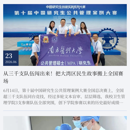
23
2026.06
从三千支队伍闯出来！把大湾区民生故事搬上全国赛
场
6月14日，第十届中国研究生公共管理案例大赛全国总决赛上，全国
超三千支队伍同台竞技，经过多轮文本盲审、层层筛选，我校卫生管
理学院3支参赛队伍全部突围，创下学院参赛以来的历史最好成绩：1
支队伍跻身全国百强并斩获全国三等奖，2支队伍进入全国前20%获
评全国优秀奖，带队指导教师常路副教授受邀担任本届大赛决赛评
委，全程参与总决赛评审工作。我校本次提交的3份案例全部锚定卫
生健康领域的基层治理痛点，把医科院校的独有...