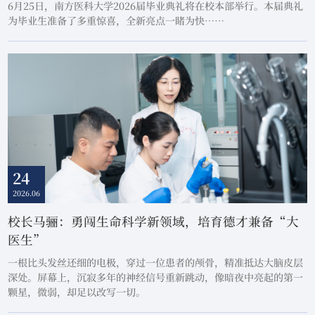
6月25日，南方医科大学2026届毕业典礼将在校本部举行。本届典礼
为毕业生准备了多重惊喜，全新亮点一睹为快……
24
2026.06
校长马骊：勇闯生命科学新领域，培育德才兼备“大
医生”
一根比头发丝还细的电极，穿过一位患者的颅骨，精准抵达大脑皮层
深处。屏幕上，沉寂多年的神经信号重新跳动，像暗夜中亮起的第一
颗星，微弱，却足以改写一切。