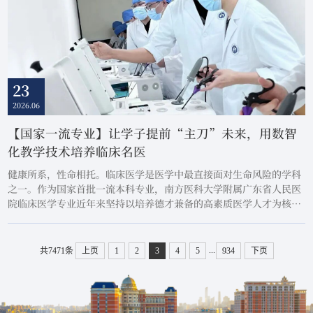
23
2026.06
【国家一流专业】让学子提前“主刀”未来，用数智
化教学技术培养临床名医
健康所系，性命相托。临床医学是医学中最直接面对生命风险的学科
之一。作为国家首批一流本科专业，南方医科大学附属广东省人民医
院临床医学专业近年来坚持以培养德才兼备的高素质医学人才为核心
目标，在课程建设与教学改革方面持续发力，涌现出一批具有示范意
义的创新实践。专业建设的突出例证，从不同维度诠释了“以学生为
中心、以能力为导向”的育人理念，为临床医学专业教育改革提供了
...
共7471条
上页
1
2
3
4
5
934
下页
宝贵的经验路径。