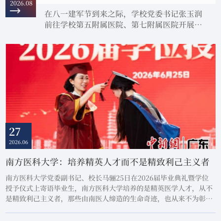
2026.08
在八一建军节到来之际，学校党委书记张玉润
前往学校第五附属医院、第七附属医院开展走
访慰问活动，代表学校党委向基层一线退役军
人及现役军人家属致以节日问候和崇高敬意。
座谈会上，张玉润为在场退役军人及军属代表
送上鲜花，详细询问大家的工作和生活情况，
对退役军人退伍不褪色的担当精神，以及军人
家属们默默奉献的家国情怀给予充分肯定和高
度赞扬。张玉润与基层一线退役军人及现役军
人家属代表握手致意张玉润向基层一线退....
27
2026.06
南方医科大学：培养精英人才而不是精致利己主义者
南方医科大学党委副书记、校长马骊25日在2026届毕业典礼暨学位
授予仪式上寄语毕业生，南方医科大学培养的是精英医学人才，从不
是精致利己主义者，那些由南医人缔造的生命奇迹，也从来不为彰显
赫赫功绩，而是因为心怀感恩、身负重责。