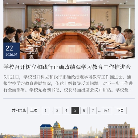
22
2026.05
学校召开树立和践行正确政绩观学习教育工作推进会
5月21日，学校召开树立和践行正确政绩观学习教育工作推进会，通
报学校学习教育进展情况，传达上级督导反馈问题，对下一步工作进
行全面部署。学校党委副书记、校长马骊出席会议并讲话。学校党委
副书记张锅红主持会议。马骊强调，学校党委领导班子成员要加强示
范引领，认真对标对表，在深学、真查、实改上发挥表率作用，以
“关键少数”带动“绝大多数”。二级党组织要强化责任落实，坚持
...
...
共7471条
上页
1
3
4
5
6
7
934
下页
学是基础、查是关键、改是目的的导向，分层...