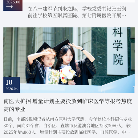
2026.08
在八一建军节到来之际，学校党委书记张玉润
前往学校第五附属医院、第七附属医院开展走
访慰问活动，代表学校党委向基层一线退役军
人及现役军人家属致以节日问候和崇高敬意。
座谈会上，张玉润为在场退役军人及军属代表
送上鲜花，详细询问大家的工作和生活情况，
对退役军人退伍不褪色的担当精神，以及军人
家属们默默奉献的家国情怀给予充分肯定和高
度赞扬。张玉润与基层一线退役军人及现役军
人家属代表握手致意张玉润向基层一线退....
10
2026.06
南医大扩招 增量计划主要投放到临床医学等报考热度
高的专业
日前，南都N视频记者从南方医科大学获悉，今年该校本科招生专业
30个，面向31个省、自治区、直辖市及港澳台地区招收3060人，较
2025年增加60人。增量计划主要投放到临床医学、口腔医学、中医