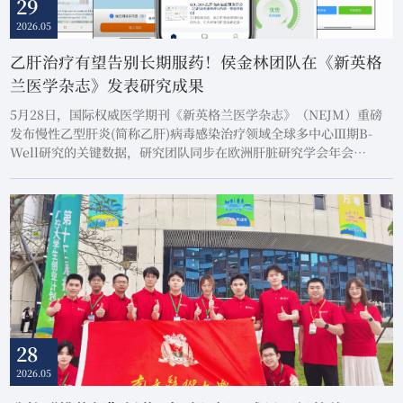
29
2026.05
乙肝治疗有望告别长期服药！侯金林团队在《新英格
兰医学杂志》发表研究成果
5月28日，国际权威医学期刊《新英格兰医学杂志》（NEJM）重磅
发布慢性乙型肝炎(简称乙肝)病毒感染治疗领域全球多中心Ⅲ期B-
Well研究的关键数据，研究团队同步在欧洲肝脏研究学会年会
（EASL）全体会议上作口头报告。该研究由广东省肝脏疾病研究所/
南方医科大学南方医院感染内科侯金林教授担任第一及通讯作者。
28
2026.05