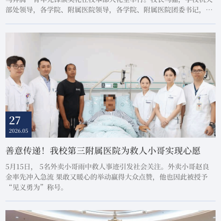
部处领导，各学院、附属医院领导，各学院、附属医院团委书记，以
及千余名学校青年代表共同出席颁奖礼。今年五四前夕，习近平总书
记给中国青年五四奖章暨新时代青年先锋奖获奖者代表回信，勉励广
大青年“胸怀远大理想，矢志拼搏奋斗”。本次活动旨在深入学习贯
彻习近平总书记重要回信精神，表彰先进典...
27
2026.05
善意传递！我校第三附属医院为救人小哥实现心愿
5月15日， 5名外卖小哥雨中救人事迹引发社会关注。外卖小哥赵良
金率先冲入急流 果敢又暖心的举动赢得大众点赞，他也因此被授予
“见义勇为”称号。