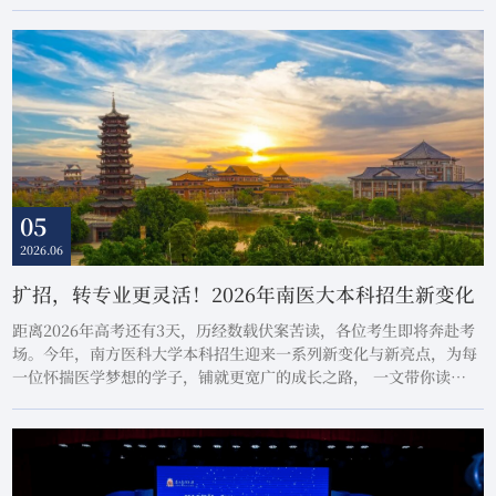
学、生物医学工程等报考热度高、社会需求大的专业，其中广东省内
增加49人、省外增加11人。
05
2026.06
扩招，转专业更灵活！2026年南医大本科招生新变化
距离2026年高考还有3天，历经数载伏案苦读，各位考生即将奔赴考
场。今年，南方医科大学本科招生迎来一系列新变化与新亮点，为每
一位怀揣医学梦想的学子，铺就更宽广的成长之路， 一文带你读
懂……