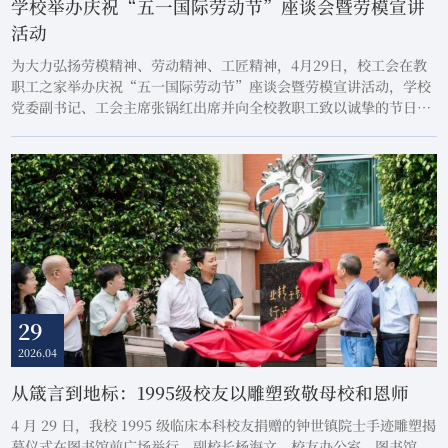
学校举办庆祝“五一国际劳动节”座谈会暨劳模宣讲
活动
为大力弘扬劳模精神、劳动精神、工匠精神，4月29日，校工会在教
职工之家举办庆祝“五一国际劳动节”座谈会暨劳模宣讲活动，学校
党委副书记、工会主席张锅红出席并向全校教职工致以诚挚的节日问
候和美好祝福。会上，全国卫生健康系统先进工作者、广东省五一劳
动奖章获得者杨路教授作主题宣讲，分享了用劳动诠释责任担当的奋
斗历程，讲述了立足岗位创优的工作心得，展现了新时代南医大劳动
者爱岗敬业、攻坚克难、甘于奉献的精神风...
29
2026.04
从箴言到地标：1995级校友以雕塑致敬母校和恩师
4 月 29 日，我校 1995 级临床本科校友捐赠的钟世镇院士手迹雕塑揭
幕仪式在图书馆前广场举行。副校长杨海文、校友办公室、图书馆、