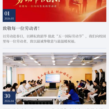
01
2026.05
致敬每一位劳动者！
以劳动赴春日，以耕耘致韶华 值此“五一国际劳动节”，我们向校园
里每一位劳动者，致以最诚挚敬意与最温暖祝福。
30
2026.04