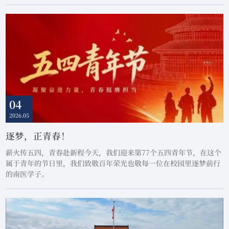
温度的分享。顺德校区全体专职辅导员及各学院学生代表现场参会，
两校区其余学生通过“雨课堂”同步在线聆听。许可慰聚焦习近平总
书记在看望参加政协会议的农工党九三学社医药卫生界社会福利和社
会保障界委员时所强调的——“到2035年建...
04
2026.05
逐梦，正青春！
薪火传五四，青春赴新程今天，我们迎来第77个五四青年节，在这个
属于青年的节日里，我们致敬百年荣光也敬每一位在校园里逐梦前行
的南医学子。