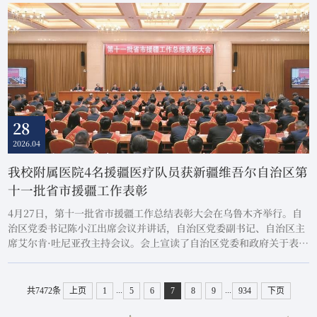
坚实人才支撑与坚实智力保障。本次会议由教育部基础医学“101计
划”、教育部基础医学专业虚拟教研室、北...
28
2026.04
我校附属医院4名援疆医疗队员获新疆维吾尔自治区第
十一批省市援疆工作表彰
4月27日，第十一批省市援疆工作总结表彰大会在乌鲁木齐举行。自
治区党委书记陈小江出席会议并讲话，自治区党委副书记、自治区主
席艾尔肯·吐尼亚孜主持会议。会上宣读了自治区党委和政府关于表扬
第十一批省市援疆工作先进集体的通报，以及关于表彰第十一批省市
优秀援疆干部人才的决定，并为先进集体和优秀个人代表颁奖。在本
次表彰中，我校附属医院共有4名援疆医疗队员获得“优秀援疆干部
...
...
共7472条
上页
1
5
6
7
8
9
934
下页
人才”荣誉，分别是南方医院申鹏、附属广...