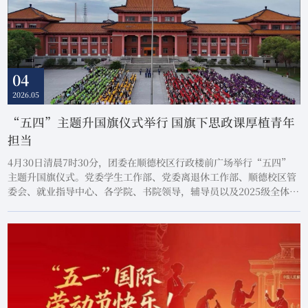
04
2026.05
“五四”主题升国旗仪式举行 国旗下思政课厚植青年
担当
4月30日清晨7时30分，团委在顺德校区行政楼前广场举行“五四”
主题升国旗仪式。党委学生工作部、党委离退休工作部、顺德校区管
委会、就业指导中心、各学院、书院领导，辅导员以及2025级全体新
生共同参加了本次活动。校国旗护卫队队员身姿挺拔、步伐铿锵，护
送五星红旗走向升旗台。伴随着雄壮嘹亮的《义勇军进行曲》，五星
红旗冉冉升起、迎风舒展，全体师生肃立注目，齐声高唱国歌，浓烈
的爱国情怀在广场上久久回荡。升旗仪式完...