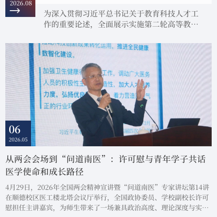
2026.08
为深入贯彻习近平总书记关于教育科技人才工
作的重要论述，全面展示实施第二轮高等教育
“冲一流、补短板、强特色”（简称“冲补
强”）提升计划以来广东高校在服务国家使
命、支撑广东经济社会高质量发展中的担当与
贡献，“广东教育”政务新媒体推出“赋能湾
区高质量发展 广东高校在行动”系列报道。 从
长征路上的军医学校，到粤港澳大湾区的医学
高地——南方医科大学，这所赓续七十余年红
色基因的南粤学府，正以广东省高等教育...
06
2026.05
从两会会场到“问道南医”：许可慰与青年学子共话
医学使命和成长路径
4月29日，2026年全国两会精神宣讲暨“问道南医”专家讲坛第14讲
在顺德校区医工楼北塔会议厅举行，全国政协委员、学校副校长许可
慰担任主讲嘉宾，为师生带来了一场兼具政治高度、理论深度与实践