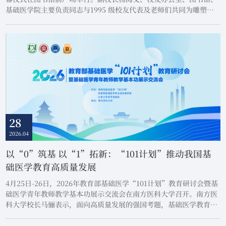
基础医学院主要负责同志与1995 级校友代表及老师们共同为雕塑揭
幕。本次捐赠雕塑由青年雕塑家洪波设计，取材于钟世镇院士 1978
年制作的首个人体心脏血管铸型标本，采用不锈钢材质，以抽象形式
呈现心脏与血管形态，彰显校友对母校的感恩之情与对恩师的崇敬之
意。雕塑石质基座镌刻 “业精于勤，行...
28
2026.04
以“0”筑基 以“1”拓新：“101计划”推动我国基
础医学教育高质量发展
4月25日-26日，2026年教育部基础医学“101计划”教育研讨会暨基
础医学青年教师教学基本功展示交流会在南方医科大学召开。南方医
科大学校长马骊表示，面向高质量发展的强国考题，基础医学教育必
须锚定高水平科技自立自强战略目标，持续强化拔尖创新人才自主培
育，厚植生命科学原始创新深厚根基，为赋能国家长远战略发展提供