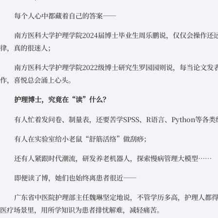
每个人心中都藏着自己的答案——
南方医科大学护理学院2024届博士毕业生周乐鹏说，仅仅会操作
律，真的很迷人；
南方医科大学护理学院2022级博士研究生罗园园则说，每当论文
作，喜悦总会涌上心头。
护理博士，究竟在“读”什么？
有人忙着发问卷、制量表，还要苦学SPSS、R语言、Python等各
有人在实验室给小老鼠“舒筋活络”做刮痧；
还有人紧跟时代潮流，研发养老机器人，探索慢病管理大模型……
即便读了博，她们也始终离患者很近——
广东省中医院护理部主任魏琳坚定地说，不管学历多高，护理人都
医疗场景里，用所学知识为患者排忧解难，减轻痛苦。