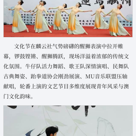
文化节在麟云社气势磅礴的醒狮表演中拉开帷
幕，锣鼓铿锵、醒狮腾跃，现场洋溢着浓郁的传统文
化氛围。牛仔队活力舞蹈、歌王队深情演唱、民舞队
古典舞姿、跆拳道协会刚劲展演、MU音乐联盟压轴
献唱，轮番上演的文艺节目多维度展现青年风采与澳
门文化韵味。