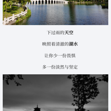
下过雨的
天空
映照着清澈的
湖水
让你少一份畏惧
多一份淡然与坚定