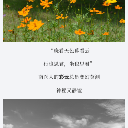
“晓看天色暮看云
行也思君，坐也思君”
南医大的
彩云
总是变幻莫测
神秘又静谧