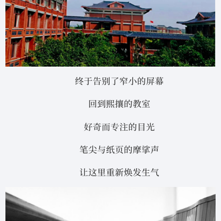
终于告别了窄小的屏幕
回到熙攘的教室
好奇而专注的目光
笔尖与纸页的摩挲声
让这里重新焕发生气