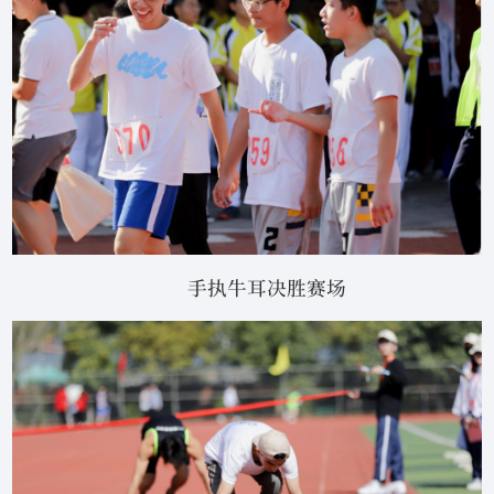
手执牛耳决胜赛场