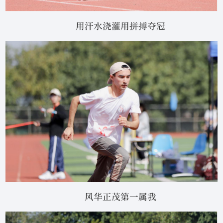
用汗水浇灌用拼搏夺冠
风华正茂第一属我