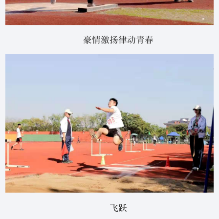
豪情激扬律动青春
飞跃