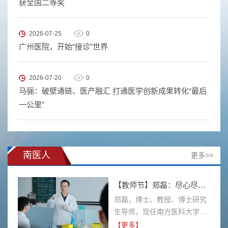
获全国二等奖
2026-07-25
0
广州医院，开始“接诊”世界
2026-07-20
0
马骊：破壁通链、医产融汇 打通医学创新成果转化“最后
一公里”
南医人
更多>>
【教师节】郑磊：尽心尽力做学生成长的引路人
郑磊，博士、教授、博士研究
生导师，现任南方医科大学南
方医院检验医学科主任。作为
【更多】