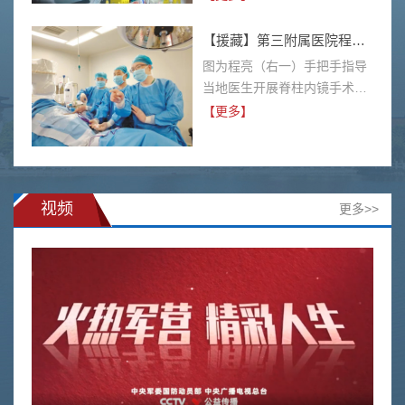
一名高教教师，郑磊以高尚的
师德师风、精湛的业务能力和
【援藏】第三附属医院程亮：践行援藏初心 扛起医者担当
满腔的教育热情，孜孜不倦地
图为程亮（右一）手把手指导
培育着一届届医学人才，尽心
当地医生开展脊柱内镜手术。
尽力做学生成长的引路人。教
（图片由程亮提供）在林芝市
【更多】
育教学理念在教学方面，郑磊
人民医院开展援藏工作的一年
担任第一临床医学院实验诊断
多时间里，累计开展约200台
学等课程教学任务，近一年
脊柱微创手术；累计开展30余
来，授课人数达 1961人次，
项新技术新项目，并在全区范
视频
更多>>
总学时达774小时；临床接收
围内率先开展自治区首例颈椎
规培生25人，实习生20人，进
内镜和自治区首例胸椎内镜手
修生51人。作为第一指导老师
术；……2023年8月，带着对
共培养硕士6...
西藏这片高原的无限憧憬和一
丝忐忑，2023年度“双百计划”
援藏医疗队员、第三附属医院
脊柱外科二科副主任医师程亮
来到林芝市人民医院，开启了
自己的...