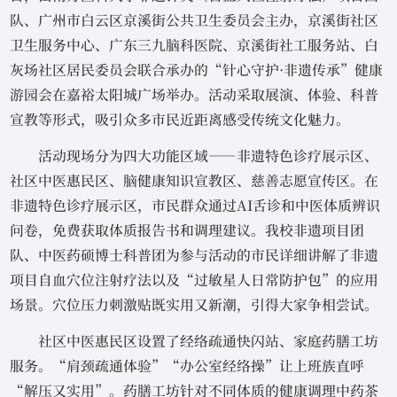
队、广州市白云区京溪街公共卫生委员会主办，京溪街社区
卫生服务中心、广东三九脑科医院、京溪街社工服务站、白
灰场社区居民委员会联合承办的“针心守护·非遗传承”健康
游园会在嘉裕太阳城广场举办。活动采取展演、体验、科普
宣教等形式，吸引众多市民近距离感受传统文化魅力。
活动现场分为四大功能区域——非遗特色诊疗展示区、
社区中医惠民区、脑健康知识宣教区、慈善志愿宣传区。在
非遗特色诊疗展示区，市民群众通过AI舌诊和中医体质辨识
问卷，免费获取体质报告书和调理建议。我校非遗项目团
队、中医药硕博士科普团为参与活动的市民详细讲解了非遗
项目自血穴位注射疗法以及“过敏星人日常防护包”的应用
场景。穴位压力刺激贴既实用又新潮，引得大家争相尝试。
社区中医惠民区设置了经络疏通快闪站、家庭药膳工坊
服务。“肩颈疏通体验”“办公室经络操”让上班族直呼
“解压又实用”。药膳工坊针对不同体质的健康调理中药茶