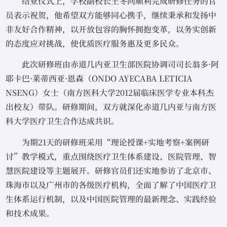
结业仪式上，学校副校长王冬向顺利完成研修任务的官
员表示祝贺，他希望双方能够同心携手，继续秉承和发扬中
非友好合作精神，以开放包容的胸怀拥抱变革，以务实创新
的态度应对挑战，使优质医疗服务惠及更多民众。
此次研修班由赤道几内亚卫生部医院协调司司长翁多·阿
耶卡巴·莱蒂西亚·恩森（ONDO AYECABA LETICIA
NSENG）女士（南方医科大学2012届临床医学专业本科杰
出校友）带队。研修期间，双方就深化赤道几内亚与南方医
科大学医疗卫生合作达成共识。
为期21天的研修班采用“理论授课+实地考察+案例研
讨”教学模式，重点围绕医疗卫生体系建设、医院管理、智
慧医院建设等主题展开。研修官员们还实地参访了北京市、
珠海市以及广州市的各级医疗机构，全面了解了中国医疗卫
生体系运行机制，以及中国医院管理的最新理念、实践经验
和技术成果。