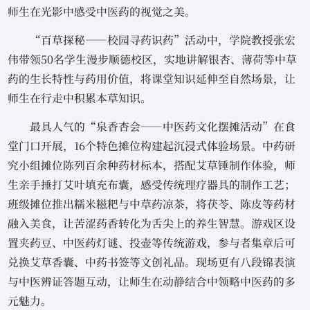
师生在光影中感受中医药的视觉之美。
“百草探秘——校园寻药识药”活动中，学院教授张宏
伟带领50名学生漫步顺德校区，实地讲解银杏、薄荷等中草
药的生长特性与药用价值，将课堂知识延伸至自然场景，让
师生在行走中积累本草知识。
最具人气的“泉香杏会——中医药文化摆摊活动”在食
堂门口开展，16个特色摊位构建起沉浸式体验场景。中药研
究小组摊位陈列百余种药材标本，搭配艾草锤制作体验，师
生亲手捶打艾叶填充布囊，感受传统理疗器具的制作工艺；
班级摊位推出糯米糍粑与中草药凉茶，将茯苓、陈皮等药材
融入美食，让苦涩药香转化为舌尖上的养生智慧。游戏区设
置夹药豆、中医药灯谜、投壶等传统游戏，参与者集章后可
兑换艾草香囊、中药书签等文创礼品。现场更有八段锦表演
与中医辨证答题互动，让师生在动静结合中领略中医药的多
元魅力。