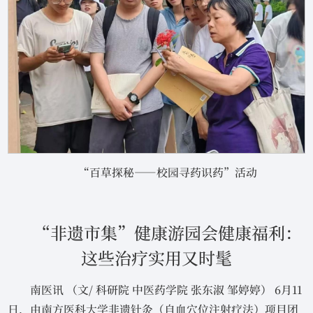
“百草探秘——校园寻药识药”活动
“非遗市集”健康游园会健康福利：
这些治疗实用又时髦
南医讯 （文/ 科研院 中医药学院 张东淑 邹婷婷） 6月11
日，由南方医科大学非遗针灸（自血穴位注射疗法）项目团