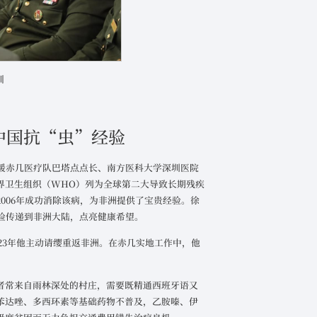
训
中国抗“虫”经验
国援赤几医疗队巴塔点点长、南方医科大学深圳医院
界卫生组织（WHO）列为全球第二大导致长期残疾
006年成功消除该病，为非洲提供了宝贵经验。徐
验传递到非洲大陆，点亮健康希望。
023年他主动请缨重返非洲。在赤几实地工作中，他
者常来自雨林深处的村庄，需要既精通西班牙语又
苯达唑、多西环素等基础药物不普及，乙胺嗪、伊