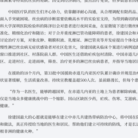
维菌素等特效抗丝虫药短缺。因受到经济制约，虽然治疗免费，但多数患者因
中国医疗队的医生们齐心协力，依靠翻译耐心沟通，从合理调配有限药品
面入手突破困境。丝虫病的诊断需要依赖高水平的实验室支持，为得到确切的
科大学深圳医院检验科的陈泽衍会对患者进行夜间采血，在显微镜下进行微丝
准化、精细化治疗和随访；对于合并重度淋巴管功能障碍的患者，徐建国会和
讨论治疗方案，对象皮肿、鞘膜积液、乳糜尿、淋巴管炎等并发症提出个体化
慢性淋巴丝虫病无症状感染者对社区危害大，徐建国就从临床个案进行病例追
窗口推进到社区、村落院前人群。中国医生还借助疟疾包村清除、中国赤道几
区、走进村庄、走进雨林，筛查、治疗更多的淋巴丝虫病患者，并指导当地居
在援助的18个月内，第33批中国援助赤道几内亚医疗队累计确诊并规范治
状显著缓解，生活质量改善。持续宣教覆盖超500人次。虽前路漫长，但每个
“作为一名医生，能够跨越国界，在赤道几内亚的土地上为患者解除病痛
仅是当地众多健康挑战中的一个缩影。因山区缺医少药，疟疾、伤寒、艾滋病
健康。”
徐建国最大的心愿就是能够在建立中赤几共建热带病防治中心，将中国在
和做法，真正传授给当地的医生和居民。帮助他们建立可持续的防线，才是长
根非洲的健康火种。”