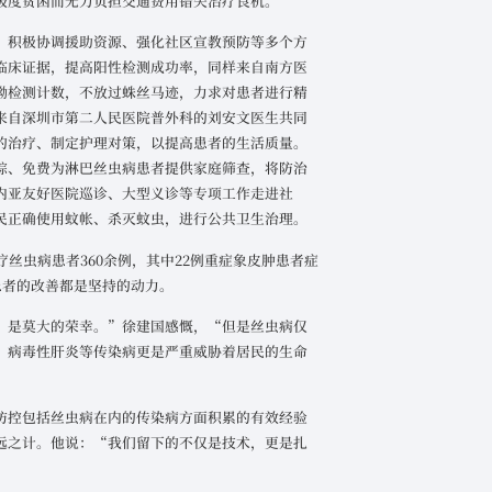
极度贫困而无力负担交通费用错失治疗良机。
、积极协调援助资源、强化社区宣教预防等多个方
临床证据，提高阳性检测成功率，同样来自南方医
蚴检测计数，不放过蛛丝马迹，力求对患者进行精
来自深圳市第二人民医院普外科的刘安文医生共同
的治疗、制定护理对策，以提高患者的生活质量。
踪、免费为淋巴丝虫病患者提供家庭筛查，将防治
内亚友好医院巡诊、大型义诊等专项工作走进社
民正确使用蚊帐、杀灭蚊虫，进行公共卫生治理。
疗丝虫病患者360余例，其中22例重症象皮肿患者症
患者的改善都是坚持的动力。
，是莫大的荣幸。”徐建国感慨，“但是丝虫病仅
、病毒性肝炎等传染病更是严重威胁着居民的生命
防控包括丝虫病在内的传染病方面积累的有效经验
远之计。他说：“我们留下的不仅是技术，更是扎