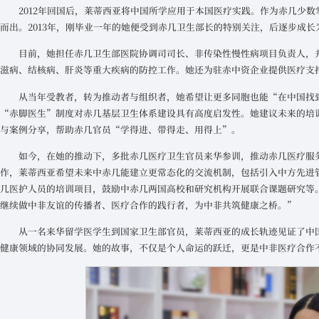
2012年回国后，莱蒂西亚将中国所学应用于本国医疗实践。作为赤几少
而出。2013年，刚毕业一年的她便受到赤几卫生部长的特别关注，后逐步成
目前，她担任赤几卫生部医院协调司司长、非传染性慢性病项目负责人，
滋病、结核病、肝炎等重大疾病的防控工作。她还为驻赤中资企业提供医疗支
从当年受教者，转为推动者与组织者，她希望让更多同胞也能“在中国找
“赤脚医生”制度对赤几基层卫生体系建设具有高度启发性。她建议未来的培
与案例分享，帮助赤几官员“学得进、带得走、用得上”。
如今，在她的推动下，多批赤几医疗卫生官员来华参训，推动赤几医疗服
作，莱蒂西亚希望未来中赤几能建立更常态化的交流机制，包括引入中方先进
几医护人员的培训项目，鼓励中赤几两国高校和研究机构开展联合课题研究等
继续做中非友谊的传播者、医疗合作的践行者，为中非共筑健康之桥。”
从一名来华留学医学生到国家卫生部官员，莱蒂西亚的成长轨迹见证了中
健康领域的协同发展。她的故事，不仅是个人命运的跃迁，更是中非医疗合作