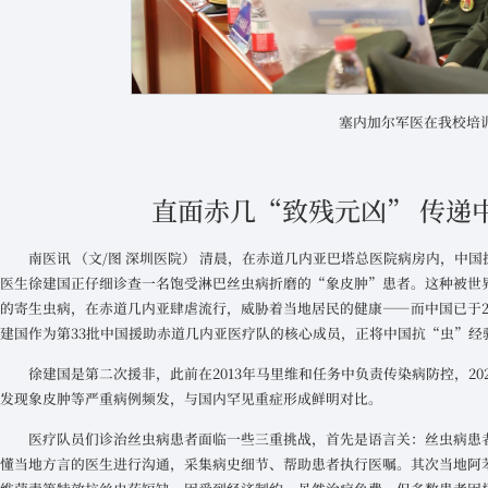
塞内加尔军医在我校培
直面赤几“致残元凶” 传递
南医讯 （文/图 深圳医院） 清晨，在赤道几内亚巴塔总医院病房内，中
医生徐建国正仔细诊查一名饱受淋巴丝虫病折磨的“象皮肿”患者。这种被世
的寄生虫病，在赤道几内亚肆虐流行，威胁着当地居民的健康——而中国已于2
建国作为第33批中国援助赤道几内亚医疗队的核心成员，正将中国抗“虫”经
徐建国是第二次援非，此前在2013年马里维和任务中负责传染病防控，2
发现象皮肿等严重病例频发，与国内罕见重症形成鲜明对比。
医疗队员们诊治丝虫病患者面临一些三重挑战，首先是语言关：丝虫病患
懂当地方言的医生进行沟通，采集病史细节、帮助患者执行医嘱。其次当地阿