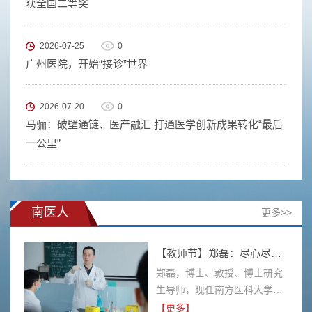
获全国二等奖
2026-07-25
0
广州医院，开始“接诊”世界
2026-07-20
0
马骊：破壁通链、医产融汇 打通医学创新成果转化“最后
一公里”
南医人
更多>>
【教师节】郑磊：尽心尽力做学生成长的引路人
郑磊，博士、教授、博士研究
生导师，现任南方医科大学南
方医院检验医学科主任。作为
【更多】