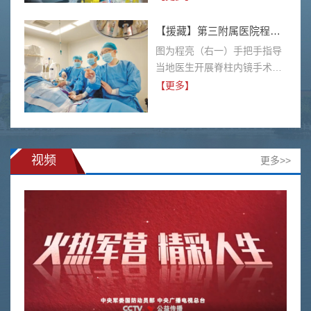
一名高教教师，郑磊以高尚的
师德师风、精湛的业务能力和
【援藏】第三附属医院程亮：践行援藏初心 扛起医者担当
满腔的教育热情，孜孜不倦地
图为程亮（右一）手把手指导
培育着一届届医学人才，尽心
当地医生开展脊柱内镜手术。
尽力做学生成长的引路人。教
（图片由程亮提供）在林芝市
【更多】
育教学理念在教学方面，郑磊
人民医院开展援藏工作的一年
担任第一临床医学院实验诊断
多时间里，累计开展约200台
学等课程教学任务，近一年
脊柱微创手术；累计开展30余
来，授课人数达 1961人次，
项新技术新项目，并在全区范
视频
更多>>
总学时达774小时；临床接收
围内率先开展自治区首例颈椎
规培生25人，实习生20人，进
内镜和自治区首例胸椎内镜手
修生51人。作为第一指导老师
术；……2023年8月，带着对
共培养硕士6...
西藏这片高原的无限憧憬和一
丝忐忑，2023年度“双百计划”
援藏医疗队员、第三附属医院
脊柱外科二科副主任医师程亮
来到林芝市人民医院，开启了
自己的...