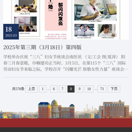
18
2025.03
2025年第三期（3月18日）第四版
学校举办庆祝“三八”妇女节座谈会南医讯 （文/工会 图/夏涛） 阳
春三月春意暖，巾帼建功正当时。3月5日，在第115个“三八”国际
劳动妇女节来临之际，学校召开“闪耀光芒 致敬女性力量”座谈会。
党委书记张玉润、党委副书记张锅红与学校女教职工代表共聚一堂，
共庆佳节，畅叙心声。张玉润首先向全校女教职工致以节日的问候和
美好的祝福，并逐一向与会女教职工代表献上鲜花。他表示，学校全
...
...
共578条
上页
1
6
7
8
9
10
73
下页
体女教职工立足本职、勤勉工作，为学校...