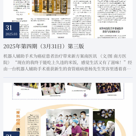
31
2025.03
2025年第四期（3月31日）第三版
机器人辅助手术为癌症患者治疗带来新方案南医讯 （文/图 南方医
院） “现在的我终于能吃上久违的米饭，感觉生活又有了滋味！”经
由一台机器人辅助手术重获新生的食管癌病患杨先生笑容里透着喜
悦。近日，我校南方医院胸外科团队成功为多名食管癌患者实施机器
人辅助俯卧位食管癌根治术，通过前沿技术突破传统手术局限，显著
提升手术精准度与安全性，加速患者术后康复进程。53岁的杨先生经
检查确诊为食管癌。南方医院胸外科唐建主...