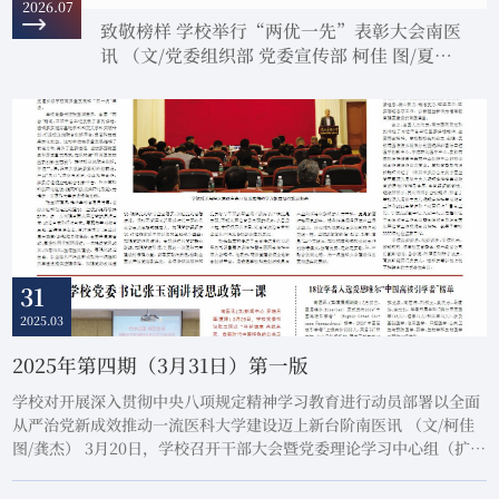
2026.07
致敬榜样 学校举行“两优一先”表彰大会南医
讯 （文/党委组织部 党委宣传部 柯佳 图/夏
涛） 7月3日，学校举行“两优一先”表彰大
会，表彰近年来涌现出的优秀个人和先进集
体，激励各级党组织和广大党员牢记嘱托、扛
起使命、担当作为，推动学校事业发展再立新
功、再创辉煌。学校党委委员，二级党组织书
记，“光荣在党50年”纪念章获得者代表，广
东省“两优一先”表彰对象、广东省委教育工
委“两优一先”表彰对象、学校“两优一先....
31
2025.03
2025年第四期（3月31日）第一版
学校对开展深入贯彻中央八项规定精神学习教育进行动员部署以全面
从严治党新成效推动一流医科大学建设迈上新台阶南医讯 （文/柯佳
图/龚杰） 3月20日，学校召开干部大会暨党委理论学习中心组（扩
大）专题学习会，套开深入贯彻中央八项规定精神学习教育动员部署
会暨2025年全面从严治党工作会议，传达贯彻习近平总书记重要讲话