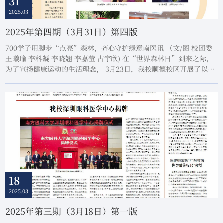
31
2025.03
2025年第四期（3月31日）第四版
700学子用脚步“点亮”森林，齐心守护绿意南医讯 （文/图 校团委
王曦瑜 李科凝 李晓翘 李嘉莹 占宇欣) 在“世界森林日”到来之际，
为了宣扬健康运动的生活理念， 3月23日，我校顺德校区开展了以
“夜跑点亮森林，齐心守护绿意”为主题的荧光夜跑活动，700名同
学参与其中。开跑前，参赛者们对队服进行涂鸦设计。笔尖凝聚着团
队的精神力量，激荡着必胜的决心；水彩洋溢着参赛的激动喜悦，晕
染着独特的创意。随着主持人宣布活动开...
18
2025.03
2025年第三期（3月18日）第一版