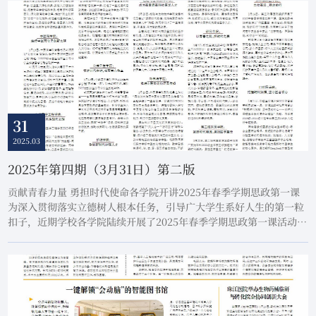
精神暨全国两会精神，部署学校深入贯彻中央八项规定精神学习教育
及2025年全面从严治党工作，以高质量党...
31
2025.03
2025年第四期（3月31日）第二版
贡献青春力量 勇担时代使命各学院开讲2025年春季学期思政第一课
为深入贯彻落实立德树人根本任务，引导广大学生系好人生的第一粒
扣子，近期学校各学院陆续开展了2025年春季学期思政第一课活动，
通过专题教育充分发挥思政课铸魂育人的关键作用，进一步引导学子
坚定理想信念，以更加饱满的热情投入到学习和生活中去，努力成为
有理想、敢担当、能吃苦、肯奋斗的新时代青年。作者：钟雨倩 潘雅
唐志壕 宋东亮 田依鑫 刘梦圆基础医学...