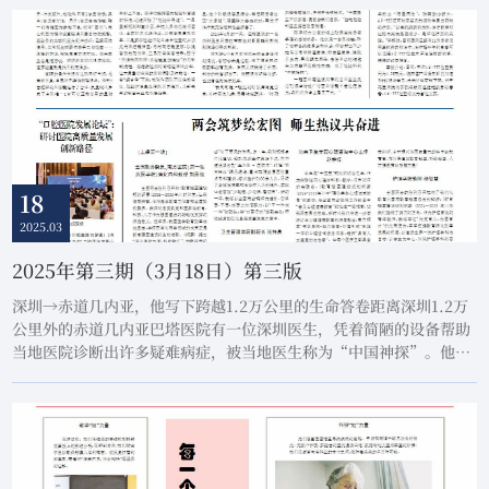
学、人工智能、物理治疗等专业的学生培养进行深入交流，在教师访
学、学术交流、课程合作、学生实习、交换、深造等方面初步达成合
作意向。梁诗明表示，本次签署合作备忘录...
18
2025.03
2025年第三期（3月18日）第三版
深圳→赤道几内亚，他写下跨越1.2万公里的生命答卷距离深圳1.2万
公里外的赤道几内亚巴塔医院有一位深圳医生，凭着简陋的设备帮助
当地医院诊断出许多疑难病症，被当地医生称为“中国神探”。他就
是第33批援赤几中国医疗队队员、我校深圳医院检验科副主任技师陈
泽衍。来源：深圳医院按照中国标准再造检验科2023年12月，刚到巴
塔医院工作的陈泽衍面临着简陋的工作环境：医院没有自来水，同事
们用桶接空调的冷凝水用来洗手、冲洗玻...